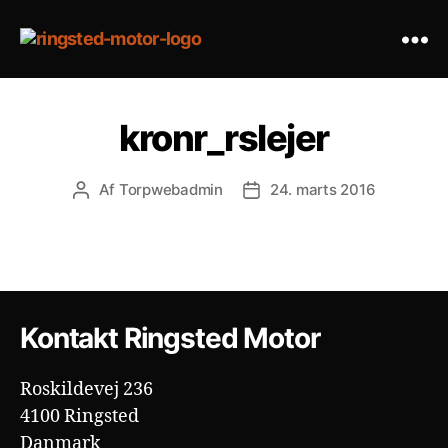
Ringsted
Motor
kronr_rslejer
Af
Torpwebadmin
24. marts 2016
Indlægsforfatter
Indlægsdato
Kontakt Ringsted Motor
Roskildevej 236
4100 Ringsted
Danmark