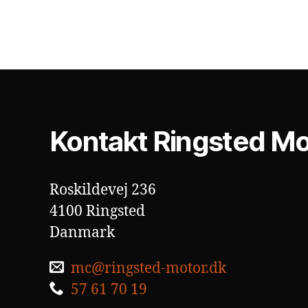
Kontakt Ringsted Mo
Roskildevej 236
4100 Ringsted
Danmark
mc@ringsted-motor.dk
57 61 70 19