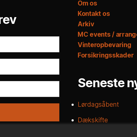
Om os
Kontakt os
rev
Arkiv
MC events / arran
Vinteropbevaring
Forsikringsskader
Seneste n
Lørdagsåbent
Dækskifte
Nyhedsbrev