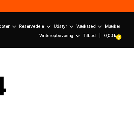
ooter
Reservedele
Udstyr
Værksted
Mærker
Vinteropbevaring
Tilbud
|
0,00
kr.
0
4