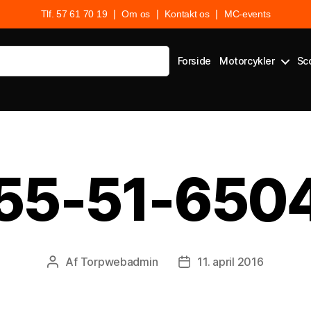
|
|
|
Tlf. 57 61 70 19
Om os
Kontakt os
MC-events
Forside
Motorcykler
Sc
55-51-650
Af
Torpwebadmin
11. april 2016
Indlægsforfatter
Indlægsdato