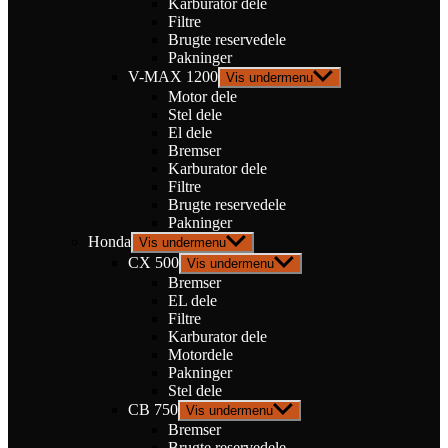
Karburator dele
Filtre
Brugte reservedele
Pakninger
V-MAX 1200
Vis undermenu
Motor dele
Stel dele
El dele
Bremser
Karburator dele
Filtre
Brugte reservedele
Pakninger
Honda
Vis undermenu
CX 500
Vis undermenu
Bremser
EL dele
Filtre
Karburator dele
Motordele
Pakninger
Stel dele
CB 750
Vis undermenu
Bremser
Brugte reservedele