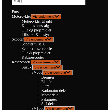
×
Forside
Motorcykler
Vis undermenu
Motorcykler til salg
Kommissionssalg
Olie og plejemidler
Tilbehør & udstyr
Scooter
Vis undermenu
Scooter til salg
Scooter reservedele
Olie & plejemidler
Kabinescooter
Reservedele
Vis undermenu
Suzuki
Vis undermenu
SV650
Vis undermenu
Bremser
El dele
Filtre
Karburator dele
Motor dele
Pakninger
Stel dele
SV1000
Vis undermenu