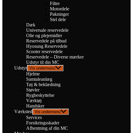
Filtre
Motordele
Pakninger
Stel dele
Dæk
Universale reservedele
Olie og plejemidler
Reservedele på tilbud
Hyosung Reservedele
Scooter reservedele
Reservedele – Diverse mærker
Udstyr til din MC
Udstyr
Vis undermenu
Hjelme
Samtaleanlæg
Tøj & beklædning
Støvler
Rygbeskyttelse
Værktøj
Handsker
Værksted
Vis undermenu
Services
Forsikringsskader
Afhentning af din MC