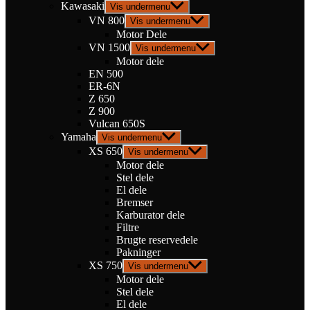
Kawasaki
Vis undermenu
VN 800
Vis undermenu
Motor Dele
VN 1500
Vis undermenu
Motor dele
EN 500
ER-6N
Z 650
Z 900
Vulcan 650S
Yamaha
Vis undermenu
XS 650
Vis undermenu
Motor dele
Stel dele
El dele
Bremser
Karburator dele
Filtre
Brugte reservedele
Pakninger
XS 750
Vis undermenu
Motor dele
Stel dele
El dele