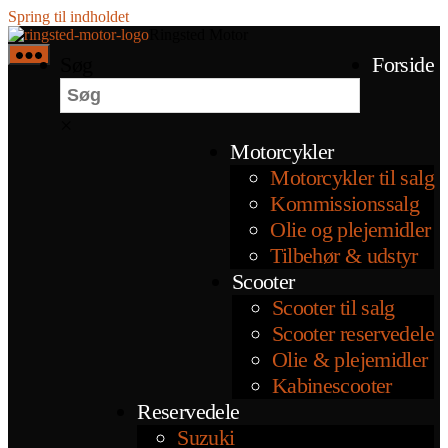
Spring til indholdet
Ringsted Motor
Søg
Forside
×
Motorcykler
Motorcykler til salg
Kommissionssalg
Olie og plejemidler
Tilbehør & udstyr
Scooter
Scooter til salg
Scooter reservedele
Olie & plejemidler
Kabinescooter
Reservedele
Suzuki