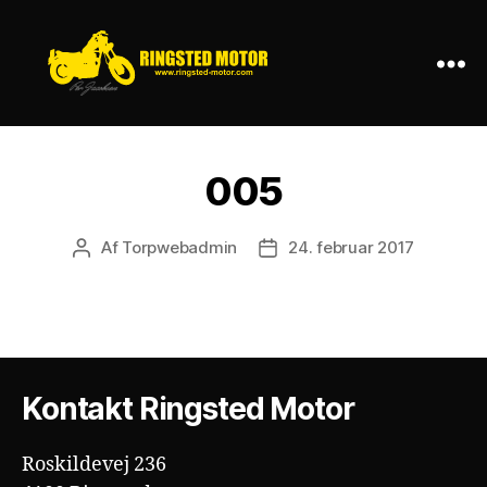
Ringsted
Motor
005
Af
Torpwebadmin
24. februar 2017
Indlægsforfatter
Indlægsdato
Kontakt Ringsted Motor
Roskildevej 236