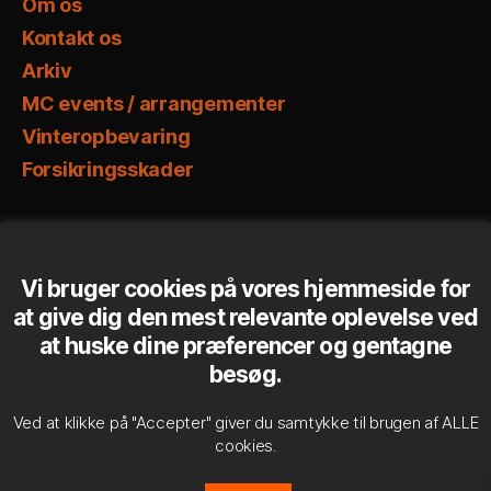
Om os
Kontakt os
Arkiv
MC events / arrangementer
Vinteropbevaring
Forsikringsskader
Seneste nyt
Vi bruger cookies på vores hjemmeside for
Lørdagsåbent
at give dig den mest relevante oplevelse ved
at huske dine præferencer og gentagne
Dækskifte
besøg.
Nyhedsbrev
Ved at klikke på "Accepter" giver du samtykke til brugen af ​​ALLE
cookies.