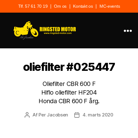
|
|
|
Tlf. 57 61 70 19
Om os
Kontakt os
MC-events
Ringsted
Motor
oliefilter #025447
Oliefilter CBR 600 F
Hiflo oliefilter HF204
Honda CBR 600 F årg.
Af
Per Jacobsen
4. marts 2020
Indlægsforfatter
Indlægsdato