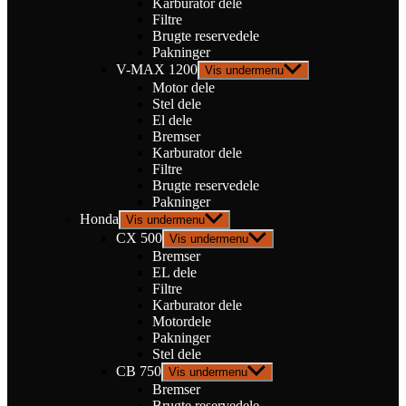
Karburator dele
Filtre
Brugte reservedele
Pakninger
V-MAX 1200
Vis undermenu
Motor dele
Stel dele
El dele
Bremser
Karburator dele
Filtre
Brugte reservedele
Pakninger
Honda
Vis undermenu
CX 500
Vis undermenu
Bremser
EL dele
Filtre
Karburator dele
Motordele
Pakninger
Stel dele
CB 750
Vis undermenu
Bremser
Brugte reservedele