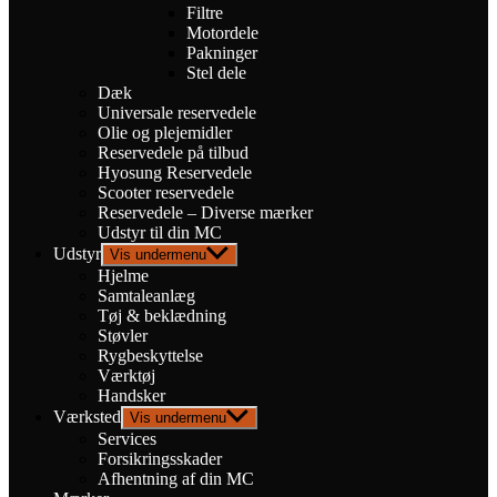
Filtre
Motordele
Pakninger
Stel dele
Dæk
Universale reservedele
Olie og plejemidler
Reservedele på tilbud
Hyosung Reservedele
Scooter reservedele
Reservedele – Diverse mærker
Udstyr til din MC
Udstyr
Vis undermenu
Hjelme
Samtaleanlæg
Tøj & beklædning
Støvler
Rygbeskyttelse
Værktøj
Handsker
Værksted
Vis undermenu
Services
Forsikringsskader
Afhentning af din MC