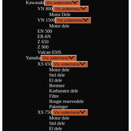
Kawasaki
Vis undermenu
VN 800
Vis undermenu
Motor Dele
VN 1500
Vis undermenu
Motor dele
EN 500
ER-6N
Z 650
Z 900
Vulcan 650S
Yamaha
Vis undermenu
XS 650
Vis undermenu
Motor dele
Stel dele
El dele
Bremser
Karburator dele
Filtre
Brugte reservedele
Pakninger
XS 750
Vis undermenu
Motor dele
Stel dele
El dele