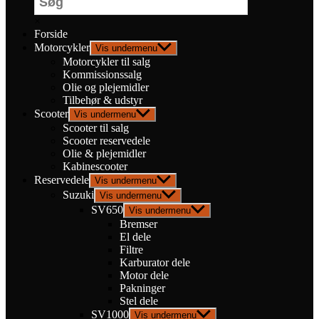
×
Forside
Motorcykler
Vis undermenu
Motorcykler til salg
Kommissionssalg
Olie og plejemidler
Tilbehør & udstyr
Scooter
Vis undermenu
Scooter til salg
Scooter reservedele
Olie & plejemidler
Kabinescooter
Reservedele
Vis undermenu
Suzuki
Vis undermenu
SV650
Vis undermenu
Bremser
El dele
Filtre
Karburator dele
Motor dele
Pakninger
Stel dele
SV1000
Vis undermenu