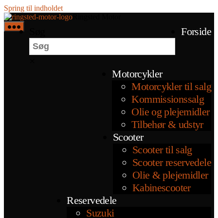
Spring til indholdet
Ringsted Motor
Søg
Forside
×
Motorcykler
Motorcykler til salg
Kommissionssalg
Olie og plejemidler
Tilbehør & udstyr
Scooter
Scooter til salg
Scooter reservedele
Olie & plejemidler
Kabinescooter
Reservedele
Suzuki