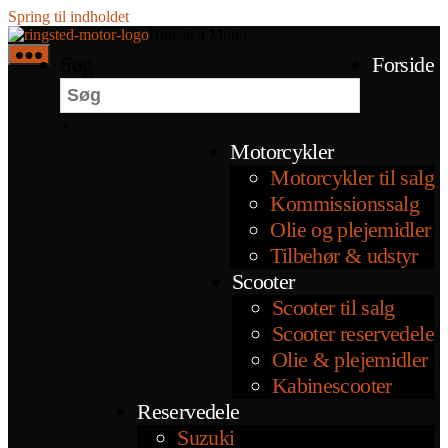
Spring til indholdet
Ringsted Motor
Søg
Forside
×
Motorcykler
Motorcykler til salg
Kommissionssalg
Olie og plejemidler
Tilbehør & udstyr
Scooter
Scooter til salg
Scooter reservedele
Olie & plejemidler
Kabinescooter
Reservedele
Suzuki