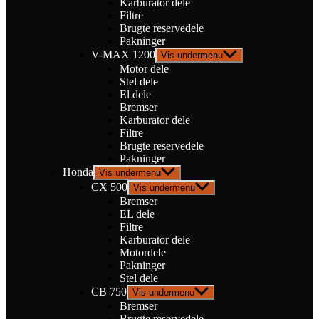
Karburator dele
Filtre
Brugte reservedele
Pakninger
V-MAX 1200
Vis undermenu
Motor dele
Stel dele
El dele
Bremser
Karburator dele
Filtre
Brugte reservedele
Pakninger
Honda
Vis undermenu
CX 500
Vis undermenu
Bremser
EL dele
Filtre
Karburator dele
Motordele
Pakninger
Stel dele
CB 750
Vis undermenu
Bremser
Brugte reservedele