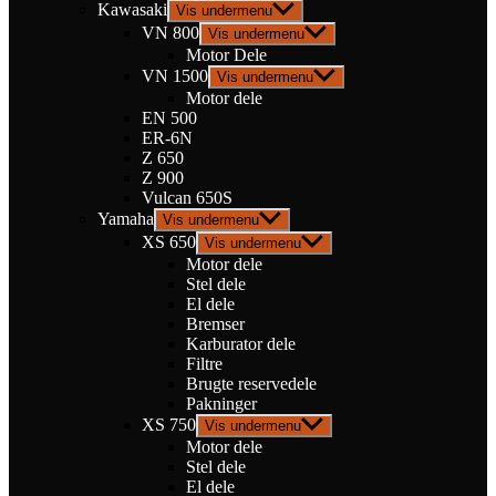
Kawasaki
Vis undermenu
VN 800
Vis undermenu
Motor Dele
VN 1500
Vis undermenu
Motor dele
EN 500
ER-6N
Z 650
Z 900
Vulcan 650S
Yamaha
Vis undermenu
XS 650
Vis undermenu
Motor dele
Stel dele
El dele
Bremser
Karburator dele
Filtre
Brugte reservedele
Pakninger
XS 750
Vis undermenu
Motor dele
Stel dele
El dele