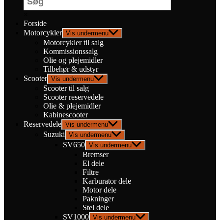
×
Forside
Motorcykler
Vis undermenu
Motorcykler til salg
Kommissionssalg
Olie og plejemidler
Tilbehør & udstyr
Scooter
Vis undermenu
Scooter til salg
Scooter reservedele
Olie & plejemidler
Kabinescooter
Reservedele
Vis undermenu
Suzuki
Vis undermenu
SV650
Vis undermenu
Bremser
El dele
Filtre
Karburator dele
Motor dele
Pakninger
Stel dele
SV1000
Vis undermenu