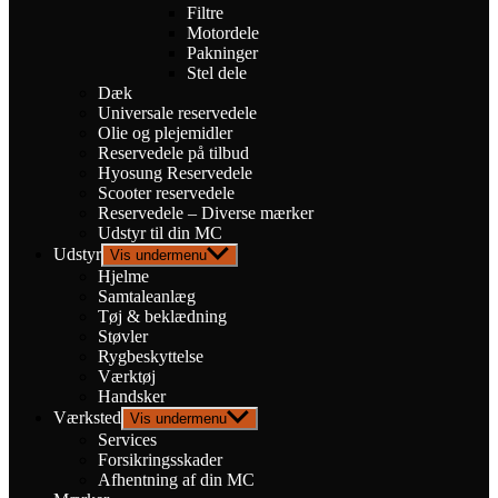
Filtre
Motordele
Pakninger
Stel dele
Dæk
Universale reservedele
Olie og plejemidler
Reservedele på tilbud
Hyosung Reservedele
Scooter reservedele
Reservedele – Diverse mærker
Udstyr til din MC
Udstyr
Vis undermenu
Hjelme
Samtaleanlæg
Tøj & beklædning
Støvler
Rygbeskyttelse
Værktøj
Handsker
Værksted
Vis undermenu
Services
Forsikringsskader
Afhentning af din MC