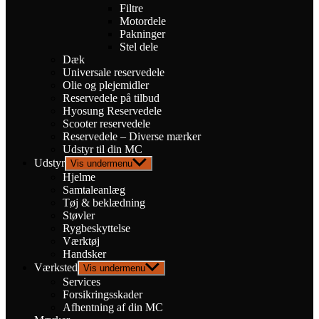
Filtre
Motordele
Pakninger
Stel dele
Dæk
Universale reservedele
Olie og plejemidler
Reservedele på tilbud
Hyosung Reservedele
Scooter reservedele
Reservedele – Diverse mærker
Udstyr til din MC
Udstyr
Vis undermenu
Hjelme
Samtaleanlæg
Tøj & beklædning
Støvler
Rygbeskyttelse
Værktøj
Handsker
Værksted
Vis undermenu
Services
Forsikringsskader
Afhentning af din MC