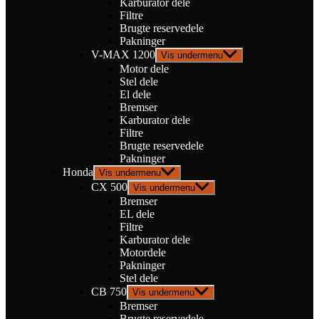
Karburator dele
Filtre
Brugte reservedele
Pakninger
V-MAX 1200
Vis undermenu
Motor dele
Stel dele
El dele
Bremser
Karburator dele
Filtre
Brugte reservedele
Pakninger
Honda
Vis undermenu
CX 500
Vis undermenu
Bremser
EL dele
Filtre
Karburator dele
Motordele
Pakninger
Stel dele
CB 750
Vis undermenu
Bremser
Brugte reservedele