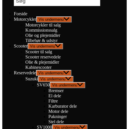
×
Forside
Motorcykler
Vis undermenu
Motorcykler til salg
Kommissionssalg
Olie og plejemidler
Tilbehør & udstyr
Scooter
Vis undermenu
Scooter til salg
Scooter reservedele
Olie & plejemidler
Kabinescooter
Reservedele
Vis undermenu
Suzuki
Vis undermenu
SV650
Vis undermenu
Bremser
El dele
Filtre
Karburator dele
Motor dele
Pakninger
Stel dele
SV1000
Vis undermenu