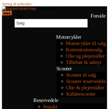
Spring til indholdet
Ringsted Motor
Søg
Forside
×
Motorcykler
Motorcykler til salg
Kommissionssalg
Olie og plejemidler
Tilbehør & udstyr
Scooter
Scooter til salg
Scooter reservedele
Olie & plejemidler
Kabinescooter
Reservedele
Suzuki