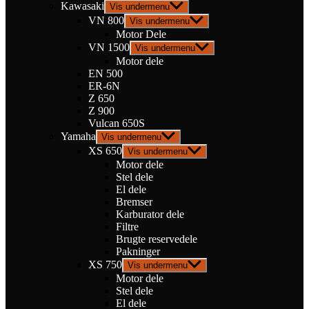
Kawasaki
Vis undermenu
VN 800
Vis undermenu
Motor Dele
VN 1500
Vis undermenu
Motor dele
EN 500
ER-6N
Z 650
Z 900
Vulcan 650S
Yamaha
Vis undermenu
XS 650
Vis undermenu
Motor dele
Stel dele
El dele
Bremser
Karburator dele
Filtre
Brugte reservedele
Pakninger
XS 750
Vis undermenu
Motor dele
Stel dele
El dele