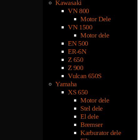
Kawasaki
VN 800
Motor Dele
VN 1500
Motor dele
EN 500
ER-6N
Z 650
Z 900
Vulcan 650S
Yamaha
XS 650
Motor dele
Stel dele
El dele
Bremser
Karburator dele