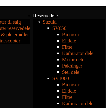
Reservedele
ter til salg
Suzuki
ter reservedele
SV650
 & plejemidler
Bremser
inescooter
El dele
Filtre
Karburator dele
Motor dele
Pakninger
Stel dele
SV1000
Bremser
El dele
Filtre
Karburator dele