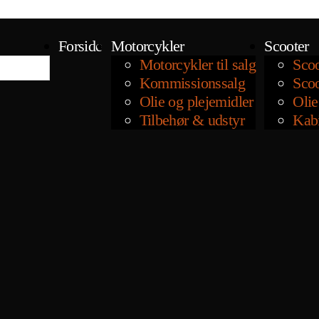
Forside
Motorcykler
Scooter
Motorcykler til salg
Scoo
Kommissionssalg
Scoo
Olie og plejemidler
Olie
Tilbehør & udstyr
Kab