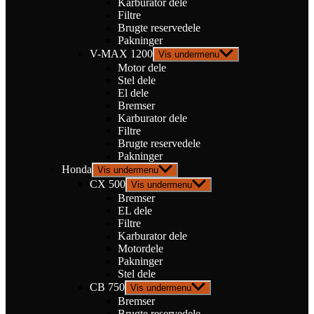
Karburator dele
Filtre
Brugte reservedele
Pakninger
V-MAX 1200
Vis undermenu
Motor dele
Stel dele
El dele
Bremser
Karburator dele
Filtre
Brugte reservedele
Pakninger
Honda
Vis undermenu
CX 500
Vis undermenu
Bremser
EL dele
Filtre
Karburator dele
Motordele
Pakninger
Stel dele
CB 750
Vis undermenu
Bremser
Brugte reservedele