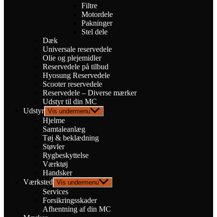
Filtre
Motordele
Pakninger
Stel dele
Dæk
Universale reservedele
Olie og plejemidler
Reservedele på tilbud
Hyosung Reservedele
Scooter reservedele
Reservedele – Diverse mærker
Udstyr til din MC
Udstyr
Vis undermenu
Hjelme
Samtaleanlæg
Tøj & beklædning
Støvler
Rygbeskyttelse
Værktøj
Handsker
Værksted
Vis undermenu
Services
Forsikringsskader
Afhentning af din MC