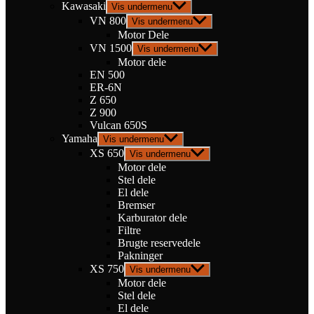
Kawasaki
Vis undermenu
VN 800
Vis undermenu
Motor Dele
VN 1500
Vis undermenu
Motor dele
EN 500
ER-6N
Z 650
Z 900
Vulcan 650S
Yamaha
Vis undermenu
XS 650
Vis undermenu
Motor dele
Stel dele
El dele
Bremser
Karburator dele
Filtre
Brugte reservedele
Pakninger
XS 750
Vis undermenu
Motor dele
Stel dele
El dele