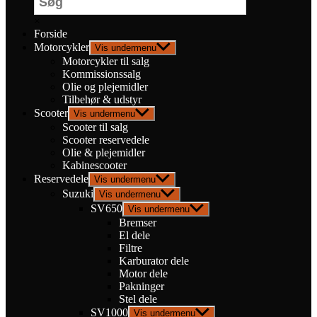
×
Forside
Motorcykler
Vis undermenu
Motorcykler til salg
Kommissionssalg
Olie og plejemidler
Tilbehør & udstyr
Scooter
Vis undermenu
Scooter til salg
Scooter reservedele
Olie & plejemidler
Kabinescooter
Reservedele
Vis undermenu
Suzuki
Vis undermenu
SV650
Vis undermenu
Bremser
El dele
Filtre
Karburator dele
Motor dele
Pakninger
Stel dele
SV1000
Vis undermenu