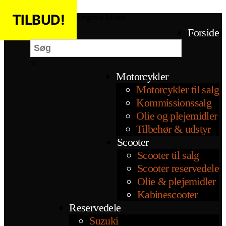
Spring til indholdet
TILBUD!
TILBUD!
TILBUD!
TILBUD!
Ringsted Motor
Søg
Forside
×
Motorcykler
Motorcykler til salg
Kommissionssalg
Olie og plejemidler
Tilbehør & udstyr
Scooter
Scooter til salg
Scooter reservedele
Olie & plejemidler
Kabinescooter
Reservedele
Suzuki