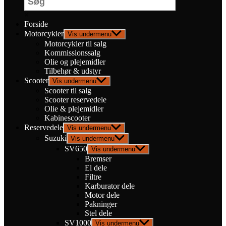
×
Forside
Motorcykler
Vis undermenu
Motorcykler til salg
Kommissionssalg
Olie og plejemidler
Tilbehør & udstyr
Scooter
Vis undermenu
Scooter til salg
Scooter reservedele
Olie & plejemidler
Kabinescooter
Reservedele
Vis undermenu
Suzuki
Vis undermenu
SV650
Vis undermenu
Bremser
El dele
Filtre
Karburator dele
Motor dele
Pakninger
Stel dele
SV1000
Vis undermenu