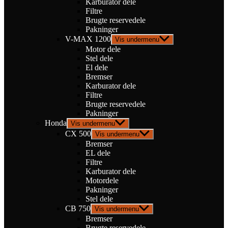
Karburator dele
Filtre
Brugte reservedele
Pakninger
V-MAX 1200
Vis undermenu
Motor dele
Stel dele
El dele
Bremser
Karburator dele
Filtre
Brugte reservedele
Pakninger
Honda
Vis undermenu
CX 500
Vis undermenu
Bremser
EL dele
Filtre
Karburator dele
Motordele
Pakninger
Stel dele
CB 750
Vis undermenu
Bremser
Brugte reservedele