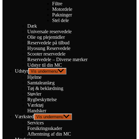
Filtre
Motordele
Pakninger
Stel dele
Dæk
Universale reservedele
Olie og plejemidler
Reservedele på tilbud
Hyosung Reservedele
Scooter reservedele
Reservedele – Diverse mærker
Udstyr til din MC
Udstyr
Vis undermenu
Hjelme
Samtaleanlæg
Tøj & beklædning
Støvler
Rygbeskyttelse
Værktøj
Handsker
Værksted
Vis undermenu
Services
Forsikringsskader
Afhentning af din MC