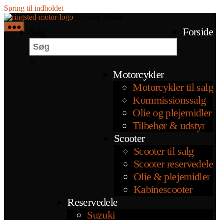
Spring til indholdet
Ringsted Motor
Søg
Forside
×
Motorcykler
Motorcykler til salg
Kommissionssalg
Olie og plejemidler
Tilbehør & udstyr
Scooter
Scooter til salg
Scooter reservedele
Olie & plejemidler
Kabinescooter
Reservedele
Suzuki