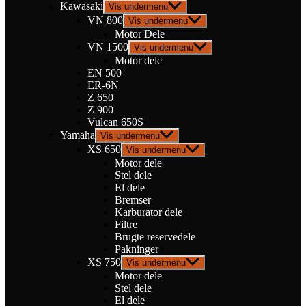
Kawasaki
Vis undermenu
VN 800
Vis undermenu
Motor Dele
VN 1500
Vis undermenu
Motor dele
EN 500
ER-6N
Z 650
Z 900
Vulcan 650S
Yamaha
Vis undermenu
XS 650
Vis undermenu
Motor dele
Stel dele
El dele
Bremser
Karburator dele
Filtre
Brugte reservedele
Pakninger
XS 750
Vis undermenu
Motor dele
Stel dele
El dele