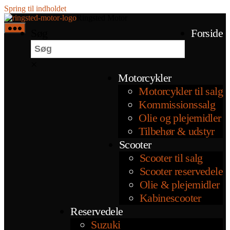
Spring til indholdet
Ringsted Motor
Søg
Forside
×
Motorcykler
Motorcykler til salg
Kommissionssalg
Olie og plejemidler
Tilbehør & udstyr
Scooter
Scooter til salg
Scooter reservedele
Olie & plejemidler
Kabinescooter
Reservedele
Suzuki