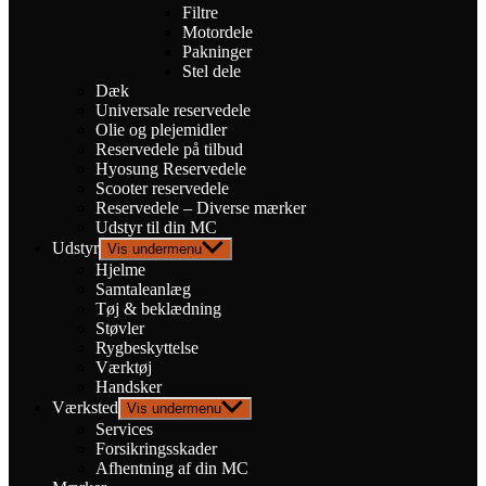
Filtre
Motordele
Pakninger
Stel dele
Dæk
Universale reservedele
Olie og plejemidler
Reservedele på tilbud
Hyosung Reservedele
Scooter reservedele
Reservedele – Diverse mærker
Udstyr til din MC
Udstyr
Vis undermenu
Hjelme
Samtaleanlæg
Tøj & beklædning
Støvler
Rygbeskyttelse
Værktøj
Handsker
Værksted
Vis undermenu
Services
Forsikringsskader
Afhentning af din MC