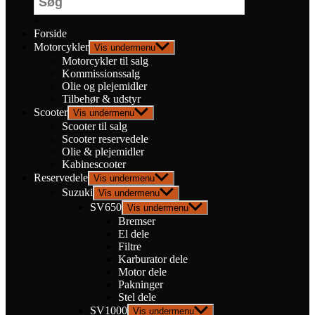
×
Forside
Motorcykler
Vis undermenu
Motorcykler til salg
Kommissionssalg
Olie og plejemidler
Tilbehør & udstyr
Scooter
Vis undermenu
Scooter til salg
Scooter reservedele
Olie & plejemidler
Kabinescooter
Reservedele
Vis undermenu
Suzuki
Vis undermenu
SV650
Vis undermenu
Bremser
El dele
Filtre
Karburator dele
Motor dele
Pakninger
Stel dele
SV1000
Vis undermenu