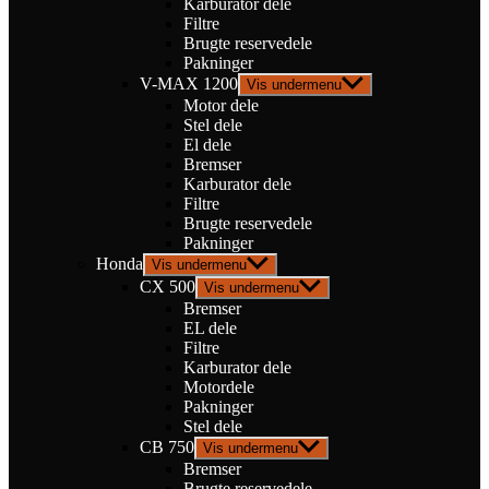
Karburator dele
Filtre
Brugte reservedele
Pakninger
V-MAX 1200
Vis undermenu
Motor dele
Stel dele
El dele
Bremser
Karburator dele
Filtre
Brugte reservedele
Pakninger
Honda
Vis undermenu
CX 500
Vis undermenu
Bremser
EL dele
Filtre
Karburator dele
Motordele
Pakninger
Stel dele
CB 750
Vis undermenu
Bremser
Brugte reservedele