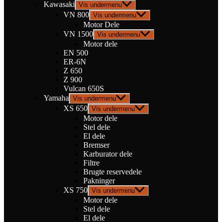
Kawasaki
Vis undermenu
VN 800
Vis undermenu
Motor Dele
VN 1500
Vis undermenu
Motor dele
EN 500
ER-6N
Z 650
Z 900
Vulcan 650S
Yamaha
Vis undermenu
XS 650
Vis undermenu
Motor dele
Stel dele
El dele
Bremser
Karburator dele
Filtre
Brugte reservedele
Pakninger
XS 750
Vis undermenu
Motor dele
Stel dele
El dele