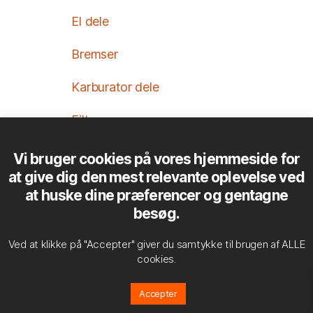
El dele
Bremser
Karburator dele
Filtre
Brugte reservedele
Vi bruger cookies på vores hjemmeside for
at give dig den mest relevante oplevelse ved
Pakninger
at huske dine præferencer og gentagne
besøg.
reservedele Triumph
Ved at klikke på "Accepter" giver du samtykke til brugen af ​​ALLE
Scootere/knallerter til salg
cookies.
Kabinescooter
Accepter
Scootere/knallert