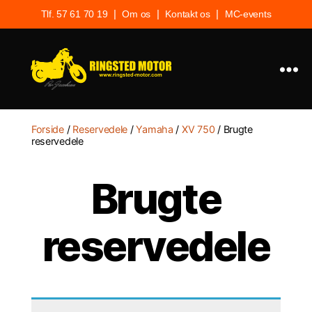
|
|
|
Tlf. 57 61 70 19
Om os
Kontakt os
MC-events
Ringsted
Motor
Forside
/
Reservedele
/
Yamaha
/
XV 750
/ Brugte
reservedele
Brugte
reservedele