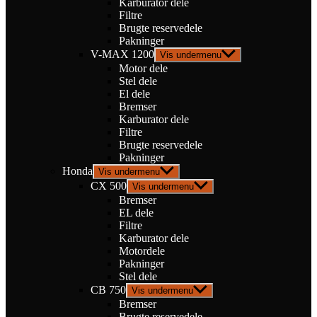
Karburator dele
Filtre
Brugte reservedele
Pakninger
V-MAX 1200
Vis undermenu
Motor dele
Stel dele
El dele
Bremser
Karburator dele
Filtre
Brugte reservedele
Pakninger
Honda
Vis undermenu
CX 500
Vis undermenu
Bremser
EL dele
Filtre
Karburator dele
Motordele
Pakninger
Stel dele
CB 750
Vis undermenu
Bremser
Brugte reservedele