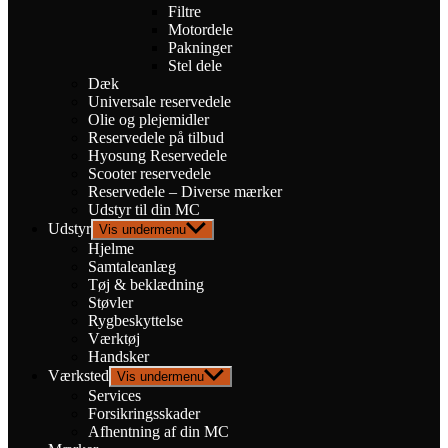
Filtre
Motordele
Pakninger
Stel dele
Dæk
Universale reservedele
Olie og plejemidler
Reservedele på tilbud
Hyosung Reservedele
Scooter reservedele
Reservedele – Diverse mærker
Udstyr til din MC
Udstyr
Vis undermenu
Hjelme
Samtaleanlæg
Tøj & beklædning
Støvler
Rygbeskyttelse
Værktøj
Handsker
Værksted
Vis undermenu
Services
Forsikringsskader
Afhentning af din MC