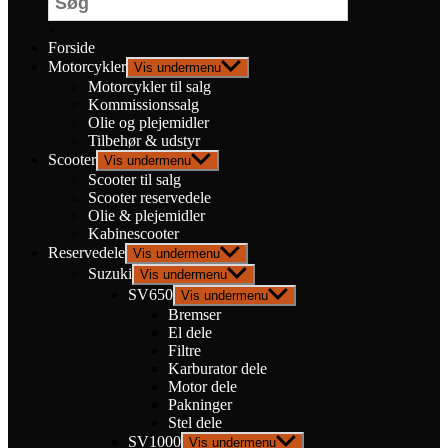
×
Forside
Motorcykler
Vis undermenu
Motorcykler til salg
Kommissionssalg
Olie og plejemidler
Tilbehør & udstyr
Scooter
Vis undermenu
Scooter til salg
Scooter reservedele
Olie & plejemidler
Kabinescooter
Reservedele
Vis undermenu
Suzuki
Vis undermenu
SV650
Vis undermenu
Bremser
El dele
Filtre
Karburator dele
Motor dele
Pakninger
Stel dele
SV1000
Vis undermenu