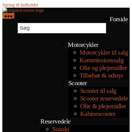
Spring til indholdet
Ringsted Motor
Søg
Forside
×
Motorcykler
Motorcykler til salg
Kommissionssalg
Olie og plejemidler
Tilbehør & udstyr
Scooter
Scooter til salg
Scooter reservedele
Olie & plejemidler
Kabinescooter
Reservedele
Suzuki