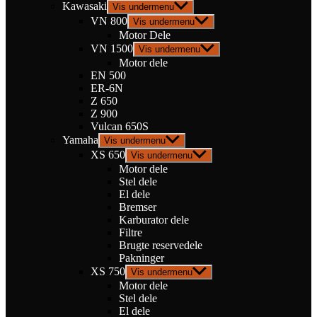
Kawasaki
Vis undermenu
VN 800
Vis undermenu
Motor Dele
VN 1500
Vis undermenu
Motor dele
EN 500
ER-6N
Z 650
Z 900
Vulcan 650S
Yamaha
Vis undermenu
XS 650
Vis undermenu
Motor dele
Stel dele
El dele
Bremser
Karburator dele
Filtre
Brugte reservedele
Pakninger
XS 750
Vis undermenu
Motor dele
Stel dele
El dele