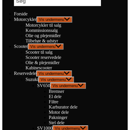
×
Forside
Motorcykler
Vis undermenu
Motorcykler til salg
Kommissionssalg
Olie og plejemidler
Tilbehør & udstyr
Scooter
Vis undermenu
Scooter til salg
Scooter reservedele
Olie & plejemidler
Kabinescooter
Reservedele
Vis undermenu
Suzuki
Vis undermenu
SV650
Vis undermenu
Bremser
El dele
Filtre
Karburator dele
Motor dele
Pakninger
Stel dele
SV1000
Vis undermenu