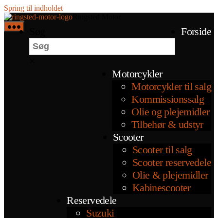
Spring til indholdet
Ringsted Motor
Søg
Forside
×
Motorcykler
Motorcykler til salg
Kommissionssalg
Olie og plejemidler
Tilbehør & udstyr
Scooter
Scooter til salg
Scooter reservedele
Olie & plejemidler
Kabinescooter
Reservedele
Suzuki