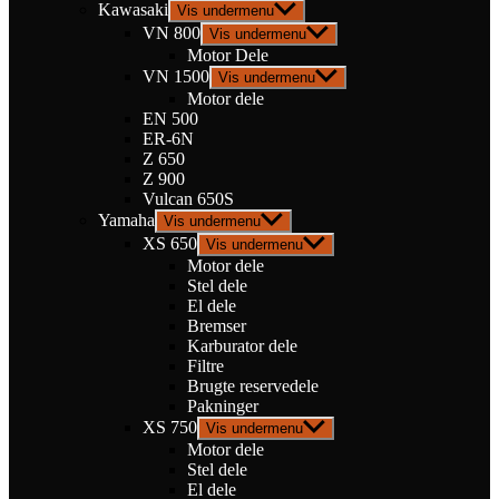
Kawasaki
Vis undermenu
VN 800
Vis undermenu
Motor Dele
VN 1500
Vis undermenu
Motor dele
EN 500
ER-6N
Z 650
Z 900
Vulcan 650S
Yamaha
Vis undermenu
XS 650
Vis undermenu
Motor dele
Stel dele
El dele
Bremser
Karburator dele
Filtre
Brugte reservedele
Pakninger
XS 750
Vis undermenu
Motor dele
Stel dele
El dele