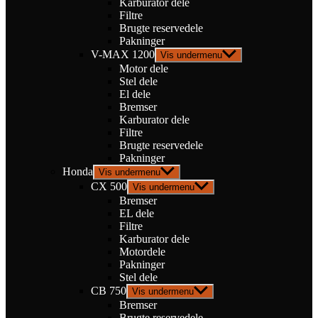
Karburator dele
Filtre
Brugte reservedele
Pakninger
V-MAX 1200
Vis undermenu
Motor dele
Stel dele
El dele
Bremser
Karburator dele
Filtre
Brugte reservedele
Pakninger
Honda
Vis undermenu
CX 500
Vis undermenu
Bremser
EL dele
Filtre
Karburator dele
Motordele
Pakninger
Stel dele
CB 750
Vis undermenu
Bremser
Brugte reservedele