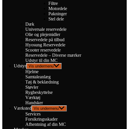
Filtre
Motordele
Pakninger
Stel dele
Dæk
Universale reservedele
Olie og plejemidler
Reservedele på tilbud
Hyosung Reservedele
Scooter reservedele
Reservedele – Diverse mærker
Udstyr til din MC
Udstyr
Vis undermenu
Hjelme
Samtaleanlæg
Tøj & beklædning
Støvler
Rygbeskyttelse
Værktøj
Handsker
Værksted
Vis undermenu
Services
Forsikringsskader
Afhentning af din MC