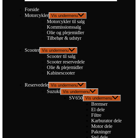
×
Forside
Motorcykler
Vis undermenu
Motorcykler til salg
Kommissionssalg
Olie og plejemidler
Tilbehør & udstyr
Scooter
Vis undermenu
Scooter til salg
Scooter reservedele
Olie & plejemidler
Kabinescooter
Reservedele
Vis undermenu
Suzuki
Vis undermenu
SV650
Vis undermenu
Bremser
El dele
Filtre
Karburator dele
Motor dele
Pakninger
Stel dele