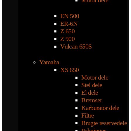
Motor dele
EN 500
ER-6N
Z 650
Z 900
Vulcan 650S
Yamaha
XS 650
Motor dele
Stel dele
El dele
Bremser
Karburator dele
Filtre
Brugte reservedele
Pakninger