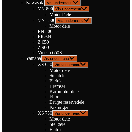
Kawasaki
Vis undermenu
VN 800
Vis undermenu
Motor Dele
VN 1500
Vis undermenu
Motor dele
EN 500
ER-6N
Z 650
Z 900
Vulcan 650S
Yamaha
Vis undermenu
XS 650
Vis undermenu
Motor dele
Stel dele
El dele
Bremser
Karburator dele
Filtre
Brugte reservedele
Pakninger
XS 750
Vis undermenu
Motor dele
Stel dele
El dele