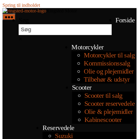
Spring til indholdet
Ringsted Motor
Søg
Forside
×
Motorcykler
Motorcykler til salg
Kommissionssalg
Olie og plejemidler
Tilbehør & udstyr
Scooter
Scooter til salg
Scooter reservedele
Olie & plejemidler
Kabinescooter
Reservedele
Suzuki