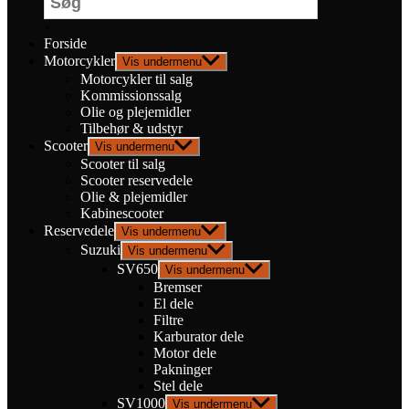
×
Forside
Motorcykler
Vis undermenu
Motorcykler til salg
Kommissionssalg
Olie og plejemidler
Tilbehør & udstyr
Scooter
Vis undermenu
Scooter til salg
Scooter reservedele
Olie & plejemidler
Kabinescooter
Reservedele
Vis undermenu
Suzuki
Vis undermenu
SV650
Vis undermenu
Bremser
El dele
Filtre
Karburator dele
Motor dele
Pakninger
Stel dele
SV1000
Vis undermenu