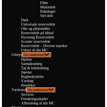
Filtre
Motordele
Pakninger
Stel dele
Dæk
Universale reservedele
Olie og plejemidler
Reservedele på tilbud
Hyosung Reservedele
Scooter reservedele
Reservedele – Diverse mærker
Udstyr til din MC
Udstyr
Vis undermenu
Hjelme
Samtaleanlæg
Tøj & beklædning
Støvler
Rygbeskyttelse
Værktøj
Handsker
Værksted
Vis undermenu
Services
Forsikringsskader
Afhentning af din MC