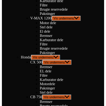
Karburator dele
Filtre
Brugte reservedele
Pakninger
V-MAX 1200
Vis undermenu
Motor dele
Stel dele
El dele
Bremser
Karburator dele
Filtre
Brugte reservedele
Pakninger
Honda
Vis undermenu
CX 500
Vis undermenu
Bremser
EL dele
Filtre
Karburator dele
Motordele
Pakninger
Stel dele
CB 750
Vis undermenu
Bremser
Brugte reservedele