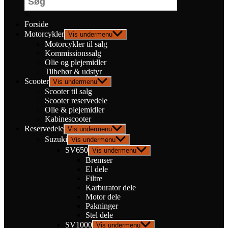
×
Forside
Motorcykler
Vis undermenu
Motorcykler til salg
Kommissionssalg
Olie og plejemidler
Tilbehør & udstyr
Scooter
Vis undermenu
Scooter til salg
Scooter reservedele
Olie & plejemidler
Kabinescooter
Reservedele
Vis undermenu
Suzuki
Vis undermenu
SV650
Vis undermenu
Bremser
El dele
Filtre
Karburator dele
Motor dele
Pakninger
Stel dele
SV1000
Vis undermenu