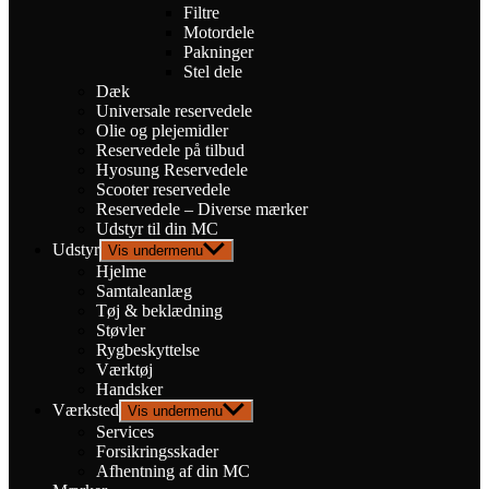
Filtre
Motordele
Pakninger
Stel dele
Dæk
Universale reservedele
Olie og plejemidler
Reservedele på tilbud
Hyosung Reservedele
Scooter reservedele
Reservedele – Diverse mærker
Udstyr til din MC
Udstyr
Vis undermenu
Hjelme
Samtaleanlæg
Tøj & beklædning
Støvler
Rygbeskyttelse
Værktøj
Handsker
Værksted
Vis undermenu
Services
Forsikringsskader
Afhentning af din MC