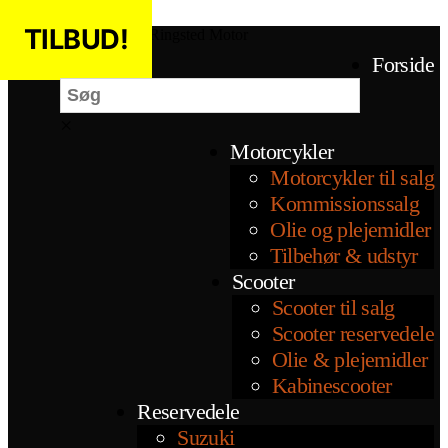
Spring til indholdet
TILBUD!
TILBUD!
Ringsted Motor
Søg
Forside
×
Motorcykler
Motorcykler til salg
Kommissionssalg
Olie og plejemidler
Tilbehør & udstyr
Scooter
Scooter til salg
Scooter reservedele
Olie & plejemidler
Kabinescooter
Reservedele
Suzuki