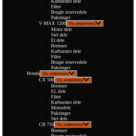
Karburator dele
Filtre
Brugte reservedele
Pakninger
V-MAX 1200
Vis undermenu
Motor dele
Stel dele
El dele
Bremser
Karburator dele
Filtre
Brugte reservedele
Pakninger
Honda
Vis undermenu
CX 500
Vis undermenu
Bremser
EL dele
Filtre
Karburator dele
Motordele
Pakninger
Stel dele
CB 750
Vis undermenu
Bremser
Brugte reservedele