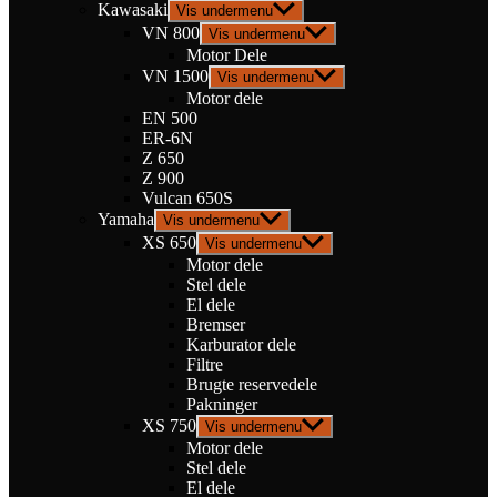
Kawasaki
Vis undermenu
VN 800
Vis undermenu
Motor Dele
VN 1500
Vis undermenu
Motor dele
EN 500
ER-6N
Z 650
Z 900
Vulcan 650S
Yamaha
Vis undermenu
XS 650
Vis undermenu
Motor dele
Stel dele
El dele
Bremser
Karburator dele
Filtre
Brugte reservedele
Pakninger
XS 750
Vis undermenu
Motor dele
Stel dele
El dele