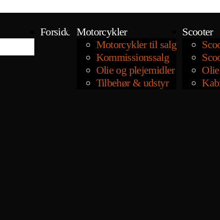
Forside
Motorcykler
Scooter
Motorcykler til salg
Scoo
Kommissionssalg
Scoo
Olie og plejemidler
Olie
Tilbehør & udstyr
Kab