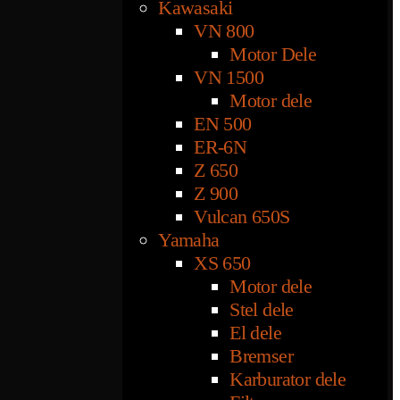
Kawasaki
VN 800
Motor Dele
VN 1500
Motor dele
EN 500
ER-6N
Z 650
Z 900
Vulcan 650S
Yamaha
XS 650
Motor dele
Stel dele
El dele
Bremser
Karburator dele