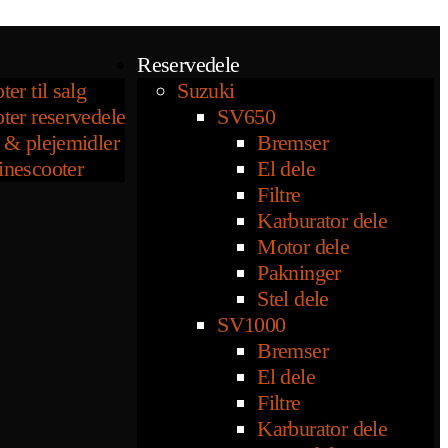
Reservedele
ter til salg
Suzuki
ter reservedele
SV650
 & plejemidler
Bremser
inescooter
El dele
Filtre
Karburator dele
Motor dele
Pakninger
Stel dele
SV1000
Bremser
El dele
Filtre
Karburator dele