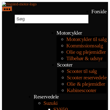
Spring
Ringsted
til
Motor
Søg
Forside
indholdet
×
Motorcykler
Motorcykler til salg
Kommissionssalg
Olie og plejemidler
Tilbehør & udstyr
Scooter
Scooter til salg
Scooter reservedele
Olie & plejemidler
Kabinescooter
Reservedele
Suzuki
SV650