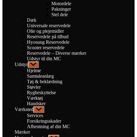
Motordele
Pakninger
Stel dele
Dæk
Universale reservedele
Olie og plejemidler
Reservedele på tilbud
Hyosung Reservedele
Scooter reservedele
Reservedele – Diverse mærker
Udstyr til din MC
Udstyr
Vis
undermenu
Hjelme
Samtaleanlæg
Tøj & beklædning
Støvler
Rygbeskyttelse
Værktøj
Handsker
Værksted
Vis
undermenu
Services
Forsikringsskader
Afhentning af din MC
Mærker