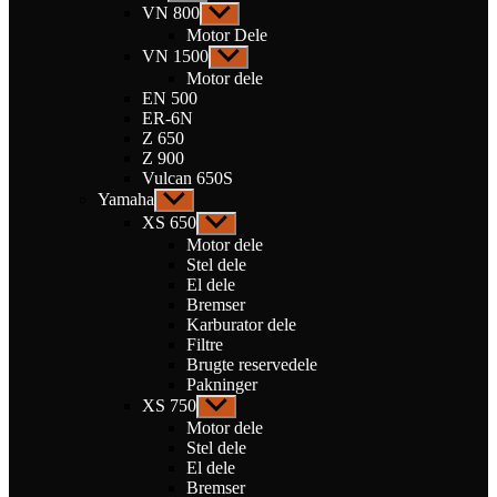
undermenu
VN 800
Vis
undermenu
Motor Dele
VN 1500
Vis
undermenu
Motor dele
EN 500
ER-6N
Z 650
Z 900
Vulcan 650S
Yamaha
Vis
undermenu
XS 650
Vis
undermenu
Motor dele
Stel dele
El dele
Bremser
Karburator dele
Filtre
Brugte reservedele
Pakninger
XS 750
Vis
undermenu
Motor dele
Stel dele
El dele
Bremser