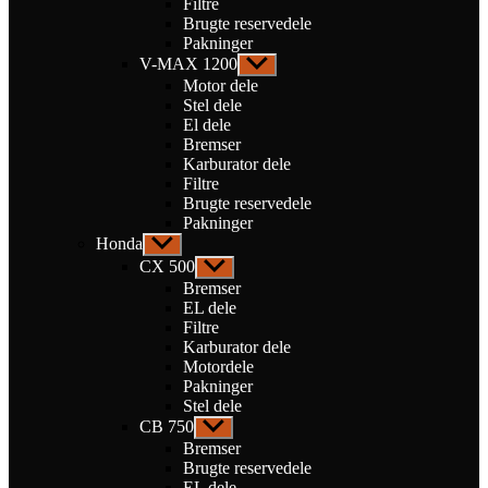
Filtre
Brugte reservedele
Pakninger
V-MAX 1200
Vis
undermenu
Motor dele
Stel dele
El dele
Bremser
Karburator dele
Filtre
Brugte reservedele
Pakninger
Honda
Vis
undermenu
CX 500
Vis
undermenu
Bremser
EL dele
Filtre
Karburator dele
Motordele
Pakninger
Stel dele
CB 750
Vis
undermenu
Bremser
Brugte reservedele
EL dele