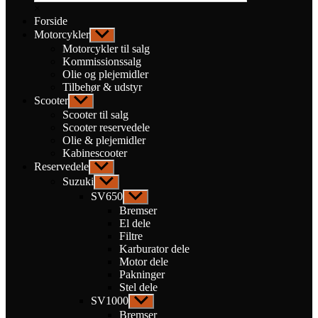
×
Forside
Motorcykler
Vis
undermenu
Motorcykler til salg
Kommissionssalg
Olie og plejemidler
Tilbehør & udstyr
Scooter
Vis
undermenu
Scooter til salg
Scooter reservedele
Olie & plejemidler
Kabinescooter
Reservedele
Vis
undermenu
Suzuki
Vis
undermenu
SV650
Vis
undermenu
Bremser
El dele
Filtre
Karburator dele
Motor dele
Pakninger
Stel dele
SV1000
Vis
undermenu
Bremser