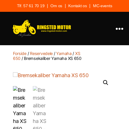
|
|
|
Tlf. 57 61 70 19
Om os
Kontakt os
MC-events
Ringsted
Motor
Forside
/
Reservedele
/
Yamaha
/
XS
650
/ Bremsekaliber Yamaha XS 650