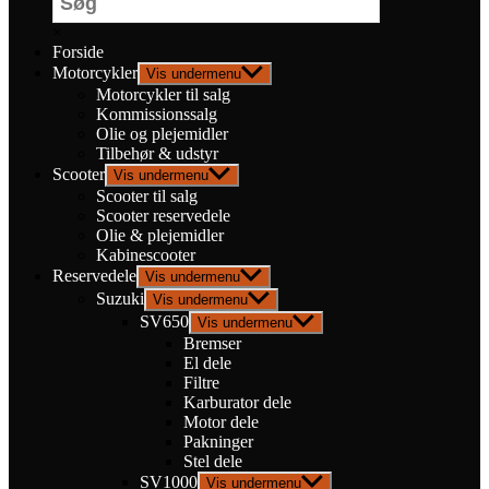
×
Forside
Motorcykler
Vis undermenu
Motorcykler til salg
Kommissionssalg
Olie og plejemidler
Tilbehør & udstyr
Scooter
Vis undermenu
Scooter til salg
Scooter reservedele
Olie & plejemidler
Kabinescooter
Reservedele
Vis undermenu
Suzuki
Vis undermenu
SV650
Vis undermenu
Bremser
El dele
Filtre
Karburator dele
Motor dele
Pakninger
Stel dele
SV1000
Vis undermenu