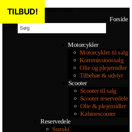
Spring til indholdet
TILBUD!
Ringsted Motor
Søg
Forside
×
Motorcykler
Motorcykler til salg
Kommissionssalg
Olie og plejemidler
Tilbehør & udstyr
Scooter
Scooter til salg
Scooter reservedele
Olie & plejemidler
Kabinescooter
Reservedele
Suzuki