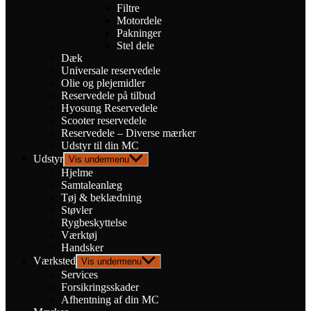
Filtre
Motordele
Pakninger
Stel dele
Dæk
Universale reservedele
Olie og plejemidler
Reservedele på tilbud
Hyosung Reservedele
Scooter reservedele
Reservedele – Diverse mærker
Udstyr til din MC
Udstyr
Vis undermenu
Hjelme
Samtaleanlæg
Tøj & beklædning
Støvler
Rygbeskyttelse
Værktøj
Handsker
Værksted
Vis undermenu
Services
Forsikringsskader
Afhentning af din MC