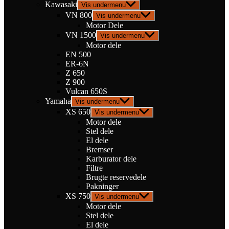
Kawasaki
Vis undermenu
VN 800
Vis undermenu
Motor Dele
VN 1500
Vis undermenu
Motor dele
EN 500
ER-6N
Z 650
Z 900
Vulcan 650S
Yamaha
Vis undermenu
XS 650
Vis undermenu
Motor dele
Stel dele
El dele
Bremser
Karburator dele
Filtre
Brugte reservedele
Pakninger
XS 750
Vis undermenu
Motor dele
Stel dele
El dele