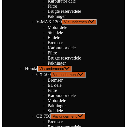
Karburator dele
Filtre
Brugte reservedele
Pakninger
V-MAX 1200
Vis undermenu
Motor dele
Stel dele
El dele
Bremser
Karburator dele
Filtre
Brugte reservedele
Pakninger
Honda
Vis undermenu
CX 500
Vis undermenu
Bremser
EL dele
Filtre
Karburator dele
Motordele
Pakninger
Stel dele
CB 750
Vis undermenu
Bremser
Brugte reservedele