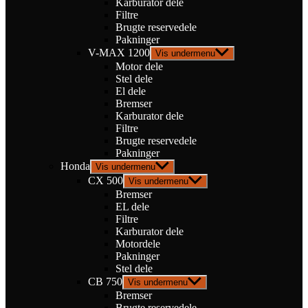
Karburator dele
Filtre
Brugte reservedele
Pakninger
V-MAX 1200
Vis undermenu
Motor dele
Stel dele
El dele
Bremser
Karburator dele
Filtre
Brugte reservedele
Pakninger
Honda
Vis undermenu
CX 500
Vis undermenu
Bremser
EL dele
Filtre
Karburator dele
Motordele
Pakninger
Stel dele
CB 750
Vis undermenu
Bremser
Brugte reservedele