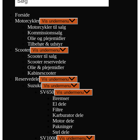
×
Forside
Motorcykler
Vis undermenu
Motorcykler til salg
Kommissionssalg
Olie og plejemidler
Tilbehør & udstyr
Scooter
Vis undermenu
Scooter til salg
Scooter reservedele
Olie & plejemidler
Kabinescooter
Reservedele
Vis undermenu
Suzuki
Vis undermenu
SV650
Vis undermenu
Bremser
El dele
Filtre
Karburator dele
Motor dele
Pakninger
Stel dele
SV1000
Vis undermenu