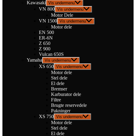
Kawasaki
Vis undermenu
VN 800
Vis undermenu
Motor Dele
VN 1500
Vis undermenu
Motor dele
EN 500
ER-6N
Z 650
Z 900
Vulcan 650S
Yamaha
Vis undermenu
XS 650
Vis undermenu
Motor dele
Stel dele
El dele
Bremser
Karburator dele
Filtre
Brugte reservedele
Pakninger
XS 750
Vis undermenu
Motor dele
Stel dele
El dele