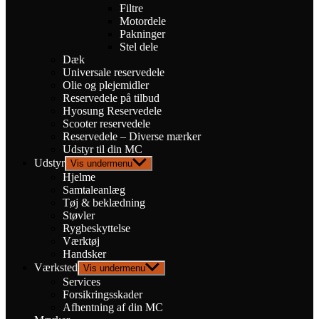
Filtre
Motordele
Pakninger
Stel dele
Dæk
Universale reservedele
Olie og plejemidler
Reservedele på tilbud
Hyosung Reservedele
Scooter reservedele
Reservedele – Diverse mærker
Udstyr til din MC
Udstyr
Vis undermenu
Hjelme
Samtaleanlæg
Tøj & beklædning
Støvler
Rygbeskyttelse
Værktøj
Handsker
Værksted
Vis undermenu
Services
Forsikringsskader
Afhentning af din MC