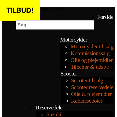
Spring til indholdet
TILBUD!
TILBUD!
TILBUD!
Ringsted Motor
Søg
Forside
×
Motorcykler
Motorcykler til salg
Kommissionssalg
Olie og plejemidler
Tilbehør & udstyr
Scooter
Scooter til salg
Scooter reservedele
Olie & plejemidler
Kabinescooter
Reservedele
Suzuki