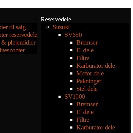
Reservedele
ter til salg
Suzuki
ter reservedele
SV650
 & plejemidler
Bremser
inescooter
El dele
Filtre
Karburator dele
Motor dele
Pakninger
Stel dele
SV1000
Bremser
El dele
Filtre
Karburator dele