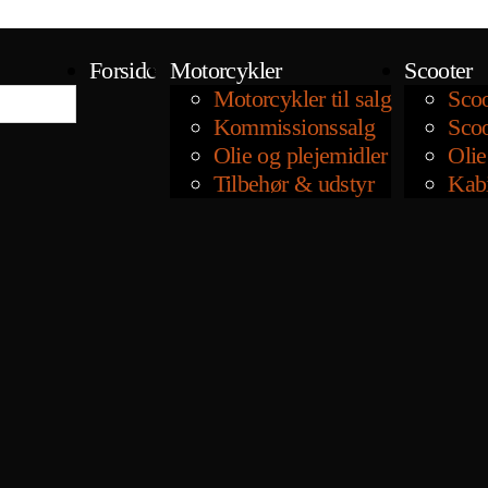
Forside
Motorcykler
Scooter
Motorcykler til salg
Scoo
Kommissionssalg
Scoo
Olie og plejemidler
Olie
Tilbehør & udstyr
Kab