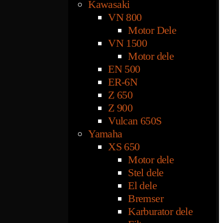
Kawasaki
VN 800
Motor Dele
VN 1500
Motor dele
EN 500
ER-6N
Z 650
Z 900
Vulcan 650S
Yamaha
XS 650
Motor dele
Stel dele
El dele
Bremser
Karburator dele