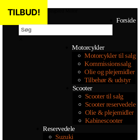
Spring til indholdet
TILBUD!
TILBUD!
Ringsted Motor
Søg
Forside
×
Motorcykler
Motorcykler til salg
Kommissionssalg
Olie og plejemidler
Tilbehør & udstyr
Scooter
Scooter til salg
Scooter reservedele
Olie & plejemidler
Kabinescooter
Reservedele
Suzuki