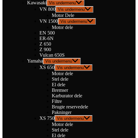
Kawasaki
Vis undermenu
VN 800
Vis undermenu
Motor Dele
VN 1500
Vis undermenu
Motor dele
EN 500
ER-6N
Z 650
Z 900
Vulcan 650S
Yamaha
Vis undermenu
XS 650
Vis undermenu
Motor dele
Stel dele
El dele
Bremser
Karburator dele
Filtre
Brugte reservedele
Pakninger
XS 750
Vis undermenu
Motor dele
Stel dele
El dele