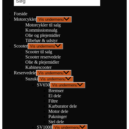
×
Forside
Motorcykler
Vis undermenu
Motorcykler til salg
Kommissionssalg
Olie og plejemidler
Tilbehør & udstyr
Scooter
Vis undermenu
Scooter til salg
Scooter reservedele
Olie & plejemidler
Kabinescooter
Reservedele
Vis undermenu
Suzuki
Vis undermenu
SV650
Vis undermenu
Bremser
El dele
Filtre
Karburator dele
Motor dele
Pakninger
Stel dele
SV1000
Vis undermenu