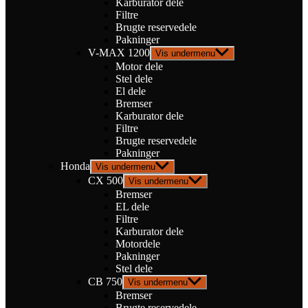
Karburator dele
Filtre
Brugte reservedele
Pakninger
V-MAX 1200
Vis undermenu
Motor dele
Stel dele
El dele
Bremser
Karburator dele
Filtre
Brugte reservedele
Pakninger
Honda
Vis undermenu
CX 500
Vis undermenu
Bremser
EL dele
Filtre
Karburator dele
Motordele
Pakninger
Stel dele
CB 750
Vis undermenu
Bremser
Brugte reservedele