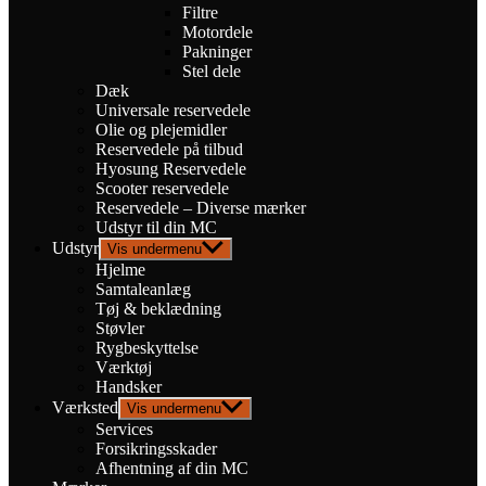
Filtre
Motordele
Pakninger
Stel dele
Dæk
Universale reservedele
Olie og plejemidler
Reservedele på tilbud
Hyosung Reservedele
Scooter reservedele
Reservedele – Diverse mærker
Udstyr til din MC
Udstyr
Vis undermenu
Hjelme
Samtaleanlæg
Tøj & beklædning
Støvler
Rygbeskyttelse
Værktøj
Handsker
Værksted
Vis undermenu
Services
Forsikringsskader
Afhentning af din MC