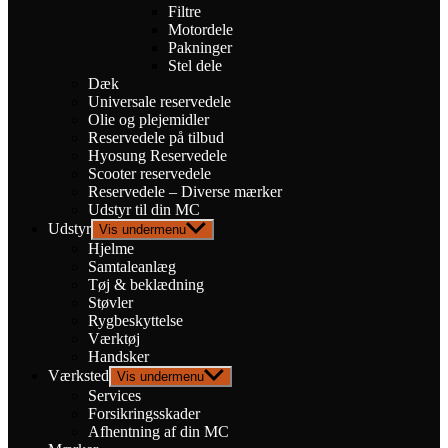
Filtre
Motordele
Pakninger
Stel dele
Dæk
Universale reservedele
Olie og plejemidler
Reservedele på tilbud
Hyosung Reservedele
Scooter reservedele
Reservedele – Diverse mærker
Udstyr til din MC
Udstyr
Vis undermenu
Hjelme
Samtaleanlæg
Tøj & beklædning
Støvler
Rygbeskyttelse
Værktøj
Handsker
Værksted
Vis undermenu
Services
Forsikringsskader
Afhentning af din MC