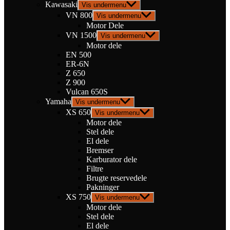
Kawasaki
Vis undermenu
VN 800
Vis undermenu
Motor Dele
VN 1500
Vis undermenu
Motor dele
EN 500
ER-6N
Z 650
Z 900
Vulcan 650S
Yamaha
Vis undermenu
XS 650
Vis undermenu
Motor dele
Stel dele
El dele
Bremser
Karburator dele
Filtre
Brugte reservedele
Pakninger
XS 750
Vis undermenu
Motor dele
Stel dele
El dele