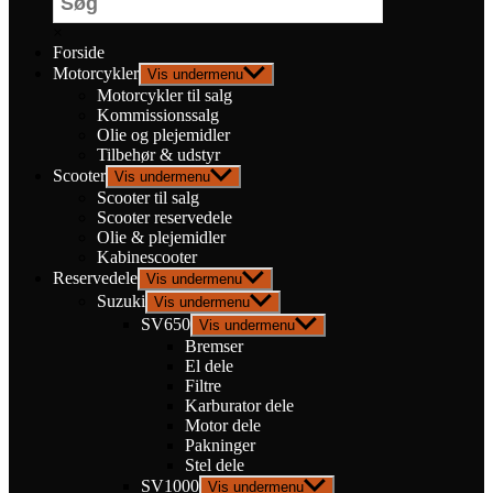
×
Forside
Motorcykler
Vis undermenu
Motorcykler til salg
Kommissionssalg
Olie og plejemidler
Tilbehør & udstyr
Scooter
Vis undermenu
Scooter til salg
Scooter reservedele
Olie & plejemidler
Kabinescooter
Reservedele
Vis undermenu
Suzuki
Vis undermenu
SV650
Vis undermenu
Bremser
El dele
Filtre
Karburator dele
Motor dele
Pakninger
Stel dele
SV1000
Vis undermenu