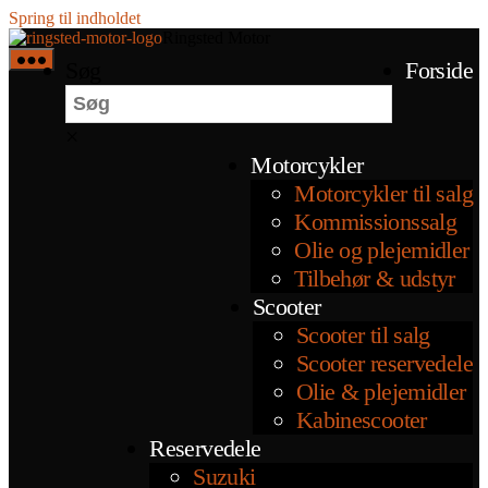
Spring til indholdet
Ringsted Motor
Søg
Forside
×
Motorcykler
Motorcykler til salg
Kommissionssalg
Olie og plejemidler
Tilbehør & udstyr
Scooter
Scooter til salg
Scooter reservedele
Olie & plejemidler
Kabinescooter
Reservedele
Suzuki