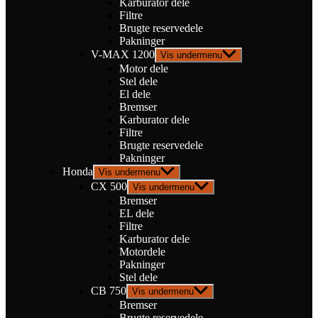
Karburator dele
Filtre
Brugte reservedele
Pakninger
V-MAX 1200
Vis undermenu
Motor dele
Stel dele
El dele
Bremser
Karburator dele
Filtre
Brugte reservedele
Pakninger
Honda
Vis undermenu
CX 500
Vis undermenu
Bremser
EL dele
Filtre
Karburator dele
Motordele
Pakninger
Stel dele
CB 750
Vis undermenu
Bremser
Brugte reservedele