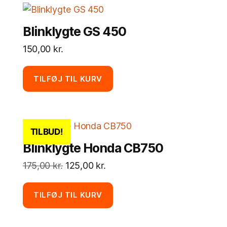
Blinklygte GS 450
150,00
kr.
TILFØJ TIL KURV
TILBUD!
Blinklygte Honda CB750
Den
Den
175,00
kr.
125,00
kr.
oprindelige
aktuelle
pris
pris
TILFØJ TIL KURV
var:
er:
175,00 kr..
125,00 kr..