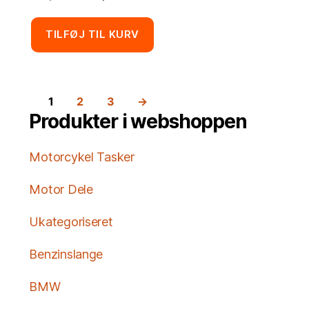
oprindelige
aktuelle
pris
pris
TILFØJ TIL KURV
var:
er:
115,00 kr..
98,00 kr..
1
2
3
→
Produkter i webshoppen
Motorcykel Tasker
Motor Dele
Ukategoriseret
Benzinslange
BMW