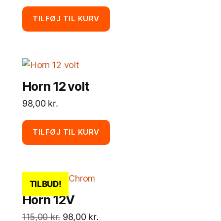
TILFØJ TIL KURV
Horn 12 volt
98,00
kr.
TILFØJ TIL KURV
TILBUD!
Horn 12V
Den
Den
115,00
kr.
98,00
kr.