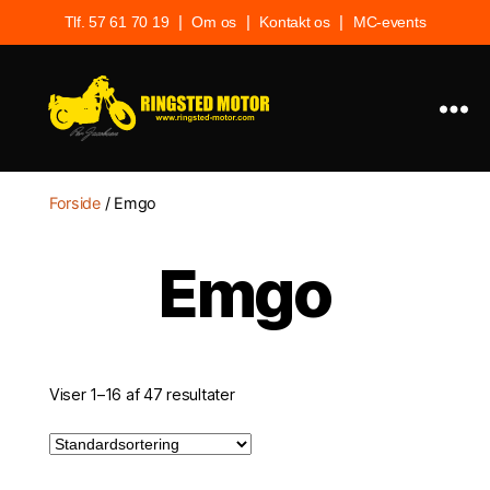
|
|
|
Tlf. 57 61 70 19
Om os
Kontakt os
MC-events
Ringsted
Motor
Forside
/ Emgo
Emgo
Viser 1–16 af 47 resultater