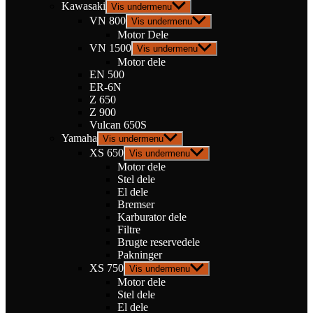
Kawasaki
Vis undermenu
VN 800
Vis undermenu
Motor Dele
VN 1500
Vis undermenu
Motor dele
EN 500
ER-6N
Z 650
Z 900
Vulcan 650S
Yamaha
Vis undermenu
XS 650
Vis undermenu
Motor dele
Stel dele
El dele
Bremser
Karburator dele
Filtre
Brugte reservedele
Pakninger
XS 750
Vis undermenu
Motor dele
Stel dele
El dele