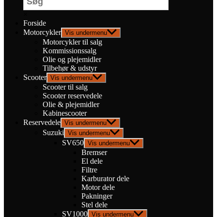
×
Forside
Motorcykler
Vis undermenu
Motorcykler til salg
Kommissionssalg
Olie og plejemidler
Tilbehør & udstyr
Scooter
Vis undermenu
Scooter til salg
Scooter reservedele
Olie & plejemidler
Kabinescooter
Reservedele
Vis undermenu
Suzuki
Vis undermenu
SV650
Vis undermenu
Bremser
El dele
Filtre
Karburator dele
Motor dele
Pakninger
Stel dele
SV1000
Vis undermenu