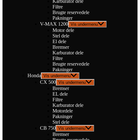
Karburator dele
Filtre
Brugte reservedele
Pakninger
V-MAX 1200
Vis undermenu
Motor dele
Stel dele
El dele
Bremser
Karburator dele
Filtre
Brugte reservedele
Pakninger
Honda
Vis undermenu
CX 500
Vis undermenu
Bremser
EL dele
Filtre
Karburator dele
Motordele
Pakninger
Stel dele
CB 750
Vis undermenu
Bremser
Brugte reservedele