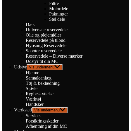
Filtre
Motordele
Pakninger
Stel dele
Dæk
Universale reservedele
Olie og plejemidler
Reservedele på tilbud
Hyosung Reservedele
Scooter reservedele
Reservedele – Diverse mærker
Udstyr til din MC
Udstyr
Vis undermenu
Hjelme
Samtaleanlæg
Tøj & beklædning
Støvler
Rygbeskyttelse
Værktøj
Handsker
Værksted
Vis undermenu
Services
Forsikringsskader
Afhentning af din MC