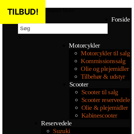
Spring til indholdet
TILBUD!
Ringsted Motor
Søg
Forside
×
Motorcykler
Motorcykler til salg
Kommissionssalg
Olie og plejemidler
Tilbehør & udstyr
Scooter
Scooter til salg
Scooter reservedele
Olie & plejemidler
Kabinescooter
Reservedele
Suzuki