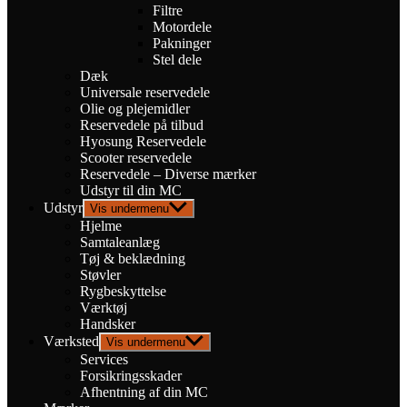
Filtre
Motordele
Pakninger
Stel dele
Dæk
Universale reservedele
Olie og plejemidler
Reservedele på tilbud
Hyosung Reservedele
Scooter reservedele
Reservedele – Diverse mærker
Udstyr til din MC
Udstyr
Vis undermenu
Hjelme
Samtaleanlæg
Tøj & beklædning
Støvler
Rygbeskyttelse
Værktøj
Handsker
Værksted
Vis undermenu
Services
Forsikringsskader
Afhentning af din MC