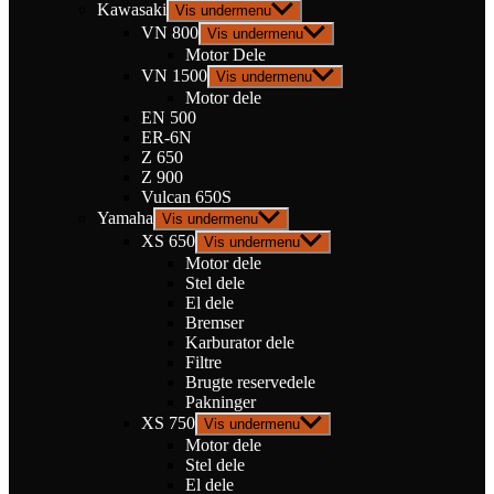
Kawasaki
Vis undermenu
VN 800
Vis undermenu
Motor Dele
VN 1500
Vis undermenu
Motor dele
EN 500
ER-6N
Z 650
Z 900
Vulcan 650S
Yamaha
Vis undermenu
XS 650
Vis undermenu
Motor dele
Stel dele
El dele
Bremser
Karburator dele
Filtre
Brugte reservedele
Pakninger
XS 750
Vis undermenu
Motor dele
Stel dele
El dele