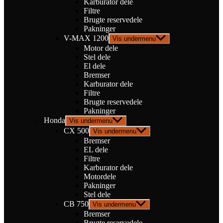
Karburator dele
Filtre
Brugte reservedele
Pakninger
V-MAX 1200
Vis undermenu
Motor dele
Stel dele
El dele
Bremser
Karburator dele
Filtre
Brugte reservedele
Pakninger
Honda
Vis undermenu
CX 500
Vis undermenu
Bremser
EL dele
Filtre
Karburator dele
Motordele
Pakninger
Stel dele
CB 750
Vis undermenu
Bremser
Brugte reservedele