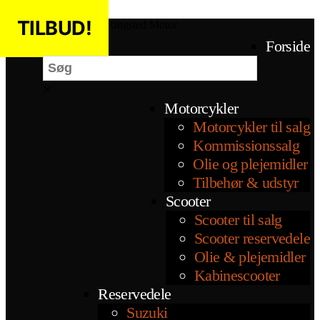
Spring til indholdet
TILBUD!
TILBUD!
Ringsted Motor
Søg
Forside
×
Motorcykler
Motorcykler til salg
Kommissionssalg
Olie og plejemidler
Tilbehør & udstyr
Scooter
Scooter til salg
Scooter reservedele
Olie & plejemidler
Kabinescooter
Reservedele
Suzuki