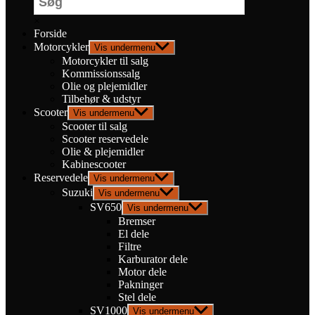
×
Forside
Motorcykler
Vis undermenu
Motorcykler til salg
Kommissionssalg
Olie og plejemidler
Tilbehør & udstyr
Scooter
Vis undermenu
Scooter til salg
Scooter reservedele
Olie & plejemidler
Kabinescooter
Reservedele
Vis undermenu
Suzuki
Vis undermenu
SV650
Vis undermenu
Bremser
El dele
Filtre
Karburator dele
Motor dele
Pakninger
Stel dele
SV1000
Vis undermenu