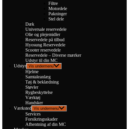
Filtre
Motordele
Pakninger
Stel dele
Dæk
Universale reservedele
Olie og plejemidler
Reservedele på tilbud
Hyosung Reservedele
Scooter reservedele
Reservedele – Diverse mærker
Udstyr til din MC
Udstyr
Vis undermenu
Hjelme
Samtaleanlæg
Tøj & beklædning
Støvler
Rygbeskyttelse
Værktøj
Handsker
Værksted
Vis undermenu
Services
Forsikringsskader
Afhentning af din MC