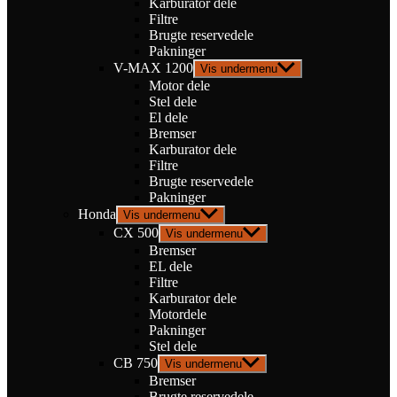
Karburator dele
Filtre
Brugte reservedele
Pakninger
V-MAX 1200
Vis undermenu
Motor dele
Stel dele
El dele
Bremser
Karburator dele
Filtre
Brugte reservedele
Pakninger
Honda
Vis undermenu
CX 500
Vis undermenu
Bremser
EL dele
Filtre
Karburator dele
Motordele
Pakninger
Stel dele
CB 750
Vis undermenu
Bremser
Brugte reservedele