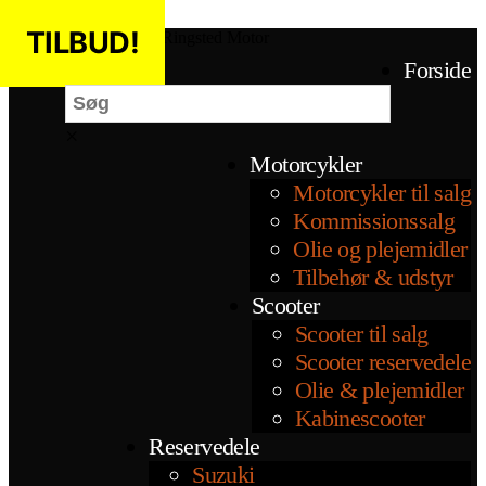
Spring til indholdet
TILBUD!
TILBUD!
Ringsted Motor
Søg
Forside
×
Motorcykler
Motorcykler til salg
Kommissionssalg
Olie og plejemidler
Tilbehør & udstyr
Scooter
Scooter til salg
Scooter reservedele
Olie & plejemidler
Kabinescooter
Reservedele
Suzuki