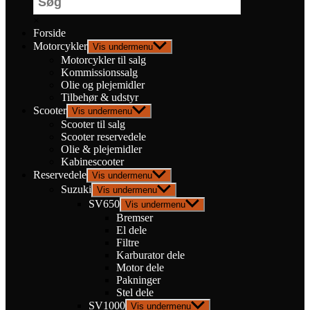
×
Forside
Motorcykler
Vis undermenu
Motorcykler til salg
Kommissionssalg
Olie og plejemidler
Tilbehør & udstyr
Scooter
Vis undermenu
Scooter til salg
Scooter reservedele
Olie & plejemidler
Kabinescooter
Reservedele
Vis undermenu
Suzuki
Vis undermenu
SV650
Vis undermenu
Bremser
El dele
Filtre
Karburator dele
Motor dele
Pakninger
Stel dele
SV1000
Vis undermenu