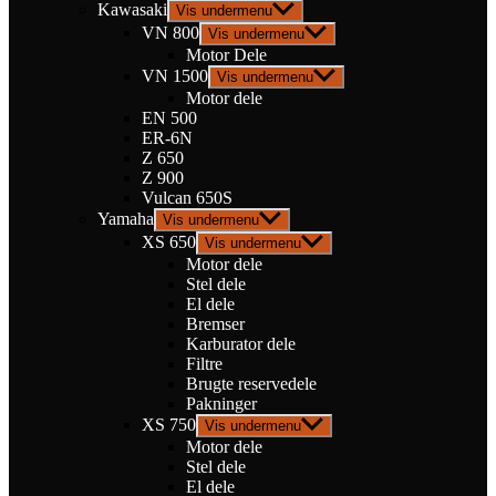
Kawasaki
Vis undermenu
VN 800
Vis undermenu
Motor Dele
VN 1500
Vis undermenu
Motor dele
EN 500
ER-6N
Z 650
Z 900
Vulcan 650S
Yamaha
Vis undermenu
XS 650
Vis undermenu
Motor dele
Stel dele
El dele
Bremser
Karburator dele
Filtre
Brugte reservedele
Pakninger
XS 750
Vis undermenu
Motor dele
Stel dele
El dele