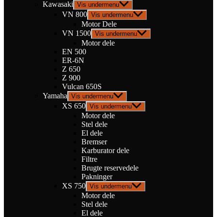
Kawasaki
Vis undermenu
VN 800
Vis undermenu
Motor Dele
VN 1500
Vis undermenu
Motor dele
EN 500
ER-6N
Z 650
Z 900
Vulcan 650S
Yamaha
Vis undermenu
XS 650
Vis undermenu
Motor dele
Stel dele
El dele
Bremser
Karburator dele
Filtre
Brugte reservedele
Pakninger
XS 750
Vis undermenu
Motor dele
Stel dele
El dele