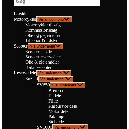
×
Forside
Motorcykler
Vis undermenu
Motorcykler til salg
Kommissionssalg
Olie og plejemidler
Tilbehør & udstyr
Scooter
Vis undermenu
Scooter til salg
Scooter reservedele
Olie & plejemidler
Kabinescooter
Reservedele
Vis undermenu
Suzuki
Vis undermenu
SV650
Vis undermenu
Bremser
El dele
Filtre
Karburator dele
Motor dele
Pakninger
Stel dele
SV1000
Vis undermenu