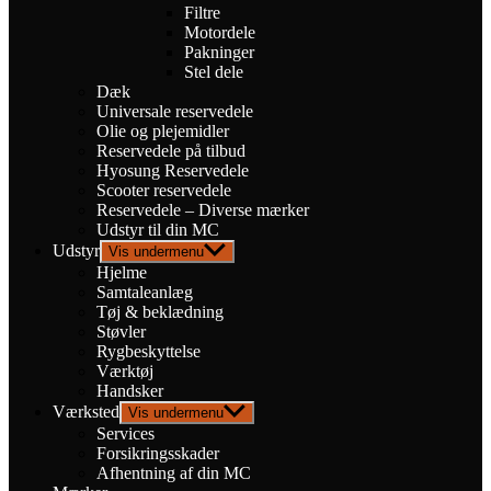
Filtre
Motordele
Pakninger
Stel dele
Dæk
Universale reservedele
Olie og plejemidler
Reservedele på tilbud
Hyosung Reservedele
Scooter reservedele
Reservedele – Diverse mærker
Udstyr til din MC
Udstyr
Vis undermenu
Hjelme
Samtaleanlæg
Tøj & beklædning
Støvler
Rygbeskyttelse
Værktøj
Handsker
Værksted
Vis undermenu
Services
Forsikringsskader
Afhentning af din MC