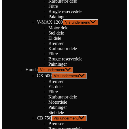
Karburator dele
Filtre
Brugte reservedele
Pakninger
V-MAX 1200
Vis undermenu
Motor dele
Stel dele
El dele
Bremser
Karburator dele
Filtre
Brugte reservedele
Pakninger
Honda
Vis undermenu
CX 500
Vis undermenu
Bremser
EL dele
Filtre
Karburator dele
Motordele
Pakninger
Stel dele
CB 750
Vis undermenu
Bremser
Brugte reservedele