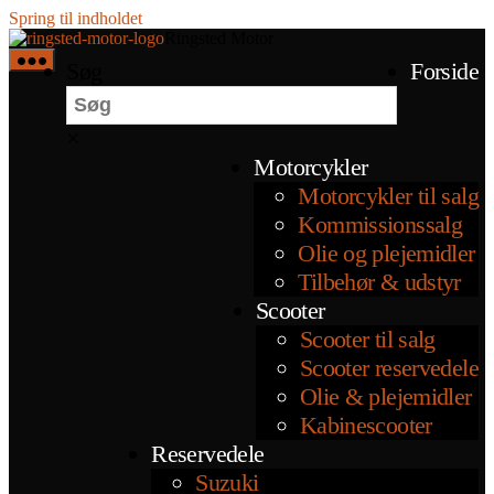
Spring til indholdet
Ringsted Motor
Søg
Forside
×
Motorcykler
Motorcykler til salg
Kommissionssalg
Olie og plejemidler
Tilbehør & udstyr
Scooter
Scooter til salg
Scooter reservedele
Olie & plejemidler
Kabinescooter
Reservedele
Suzuki