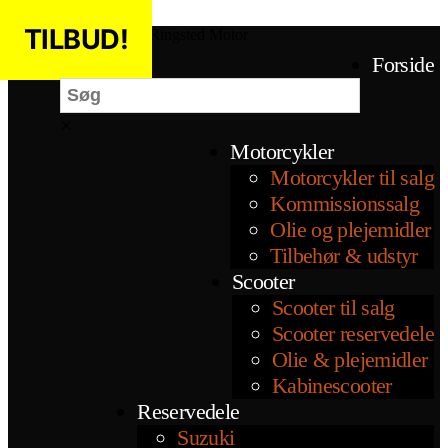
Spring til indholdet
TILBUD!
TILBUD!
TILBUD!
Ringsted Motor
Søg
Forside
×
Motorcykler
Motorcykler til salg
Kommissionssalg
Olie og plejemidler
Tilbehør & udstyr
Scooter
Scooter til salg
Scooter reservedele
Olie & plejemidler
Kabinescooter
Reservedele
Suzuki