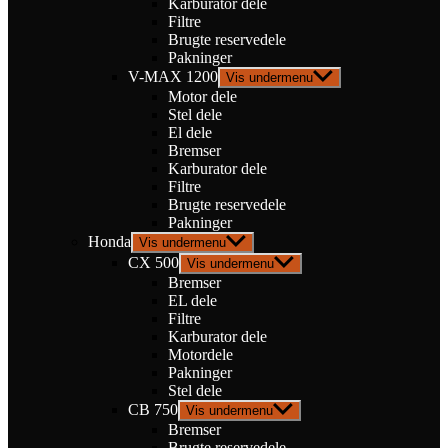
Karburator dele
Filtre
Brugte reservedele
Pakninger
V-MAX 1200
Vis undermenu
Motor dele
Stel dele
El dele
Bremser
Karburator dele
Filtre
Brugte reservedele
Pakninger
Honda
Vis undermenu
CX 500
Vis undermenu
Bremser
EL dele
Filtre
Karburator dele
Motordele
Pakninger
Stel dele
CB 750
Vis undermenu
Bremser
Brugte reservedele