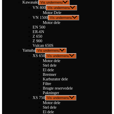
Kawasaki
Vis undermenu
VN 800
Vis undermenu
Motor Dele
VN 1500
Vis undermenu
Motor dele
EN 500
ER-6N
Z 650
Z 900
Vulcan 650S
Yamaha
Vis undermenu
XS 650
Vis undermenu
Motor dele
Stel dele
El dele
Bremser
Karburator dele
Filtre
Brugte reservedele
Pakninger
XS 750
Vis undermenu
Motor dele
Stel dele
El dele