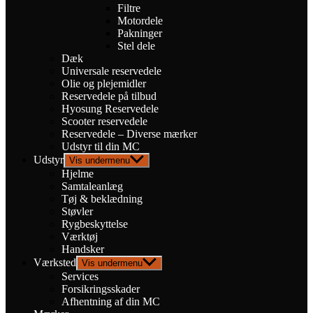
Filtre
Motordele
Pakninger
Stel dele
Dæk
Universale reservedele
Olie og plejemidler
Reservedele på tilbud
Hyosung Reservedele
Scooter reservedele
Reservedele – Diverse mærker
Udstyr til din MC
Udstyr
Vis undermenu
Hjelme
Samtaleanlæg
Tøj & beklædning
Støvler
Rygbeskyttelse
Værktøj
Handsker
Værksted
Vis undermenu
Services
Forsikringsskader
Afhentning af din MC