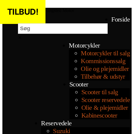
Spring til indholdet
TILBUD!
TILBUD!
Ringsted Motor
Søg
Forside
×
Motorcykler
Motorcykler til salg
Kommissionssalg
Olie og plejemidler
Tilbehør & udstyr
Scooter
Scooter til salg
Scooter reservedele
Olie & plejemidler
Kabinescooter
Reservedele
Suzuki