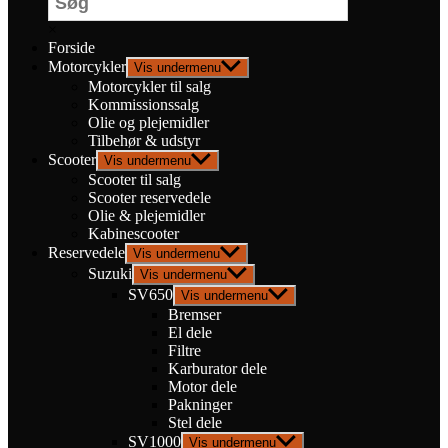
×
Forside
Motorcykler
Vis undermenu
Motorcykler til salg
Kommissionssalg
Olie og plejemidler
Tilbehør & udstyr
Scooter
Vis undermenu
Scooter til salg
Scooter reservedele
Olie & plejemidler
Kabinescooter
Reservedele
Vis undermenu
Suzuki
Vis undermenu
SV650
Vis undermenu
Bremser
El dele
Filtre
Karburator dele
Motor dele
Pakninger
Stel dele
SV1000
Vis undermenu