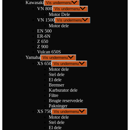
Kawasaki
Vis undermenu
VN 800
Vis undermenu
Motor Dele
VN 1500
Vis undermenu
Motor dele
EN 500
ER-6N
Z 650
Z 900
Vulcan 650S
Yamaha
Vis undermenu
XS 650
Vis undermenu
Motor dele
Stel dele
El dele
Bremser
Karburator dele
Filtre
Brugte reservedele
Pakninger
XS 750
Vis undermenu
Motor dele
Stel dele
El dele