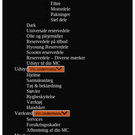
Filtre
Motordele
Pakninger
Stel dele
Dæk
Universale reservedele
Olie og plejemidler
Reservedele på tilbud
Hyosung Reservedele
Scooter reservedele
Reservedele – Diverse mærker
Udstyr til din MC
Udstyr
Vis undermenu
Hjelme
Samtaleanlæg
Tøj & beklædning
Støvler
Rygbeskyttelse
Værktøj
Handsker
Værksted
Vis undermenu
Services
Forsikringsskader
Afhentning af din MC