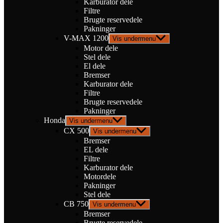
Karburator dele
Filtre
Brugte reservedele
Pakninger
V-MAX 1200
Vis undermenu
Motor dele
Stel dele
El dele
Bremser
Karburator dele
Filtre
Brugte reservedele
Pakninger
Honda
Vis undermenu
CX 500
Vis undermenu
Bremser
EL dele
Filtre
Karburator dele
Motordele
Pakninger
Stel dele
CB 750
Vis undermenu
Bremser
Brugte reservedele