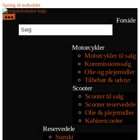
Spring til indholdet
Ringsted Motor
Søg
Forside
×
Motorcykler
Motorcykler til salg
Kommissionssalg
Olie og plejemidler
Tilbehør & udstyr
Scooter
Scooter til salg
Scooter reservedele
Olie & plejemidler
Kabinescooter
Reservedele
Suzuki