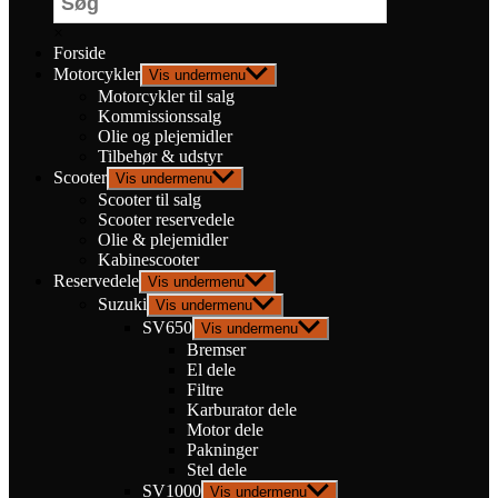
×
Forside
Motorcykler
Vis undermenu
Motorcykler til salg
Kommissionssalg
Olie og plejemidler
Tilbehør & udstyr
Scooter
Vis undermenu
Scooter til salg
Scooter reservedele
Olie & plejemidler
Kabinescooter
Reservedele
Vis undermenu
Suzuki
Vis undermenu
SV650
Vis undermenu
Bremser
El dele
Filtre
Karburator dele
Motor dele
Pakninger
Stel dele
SV1000
Vis undermenu