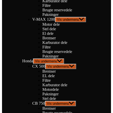
Karburator dele
Filtre
Brugte reservedele
Pakninger
V-MAX 1200
Vis undermenu
Motor dele
Stel dele
El dele
Bremser
Karburator dele
Filtre
Brugte reservedele
Pakninger
Honda
Vis undermenu
CX 500
Vis undermenu
Bremser
EL dele
Filtre
Karburator dele
Motordele
Pakninger
Stel dele
CB 750
Vis undermenu
Bremser
Brugte reservedele