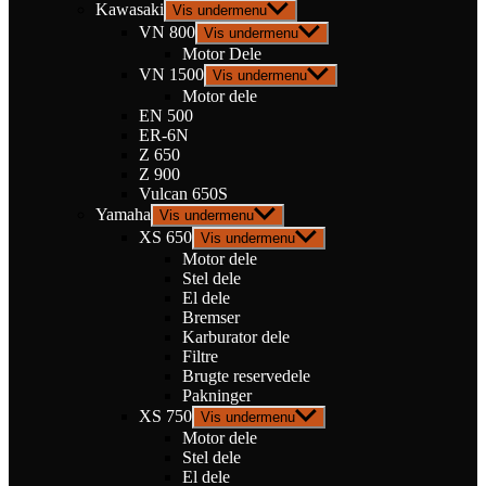
Kawasaki
Vis undermenu
VN 800
Vis undermenu
Motor Dele
VN 1500
Vis undermenu
Motor dele
EN 500
ER-6N
Z 650
Z 900
Vulcan 650S
Yamaha
Vis undermenu
XS 650
Vis undermenu
Motor dele
Stel dele
El dele
Bremser
Karburator dele
Filtre
Brugte reservedele
Pakninger
XS 750
Vis undermenu
Motor dele
Stel dele
El dele