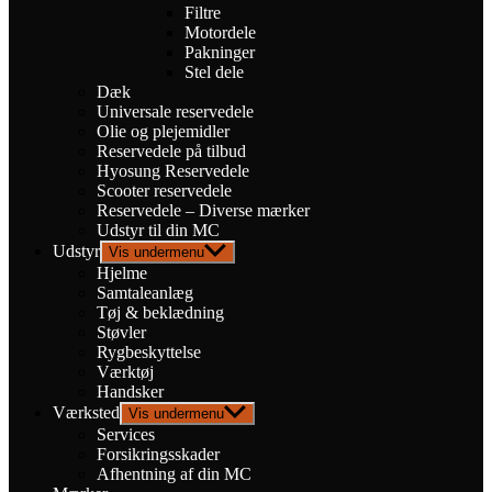
Filtre
Motordele
Pakninger
Stel dele
Dæk
Universale reservedele
Olie og plejemidler
Reservedele på tilbud
Hyosung Reservedele
Scooter reservedele
Reservedele – Diverse mærker
Udstyr til din MC
Udstyr
Vis undermenu
Hjelme
Samtaleanlæg
Tøj & beklædning
Støvler
Rygbeskyttelse
Værktøj
Handsker
Værksted
Vis undermenu
Services
Forsikringsskader
Afhentning af din MC