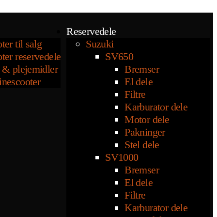
Reservedele
ter til salg
Suzuki
ter reservedele
SV650
 & plejemidler
Bremser
inescooter
El dele
Filtre
Karburator dele
Motor dele
Pakninger
Stel dele
SV1000
Bremser
El dele
Filtre
Karburator dele