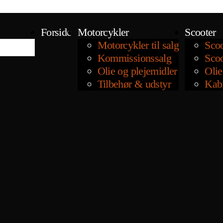
Forside
Motorcykler
Scooter
Motorcykler til salg
Scoo
Kommissionssalg
Scoo
Olie og plejemidler
Olie
Tilbehør & udstyr
Kab