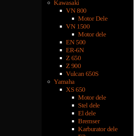
Kawasaki
VN 800
Motor Dele
VN 1500
Motor dele
EN 500
ER-6N
Z 650
Z 900
Vulcan 650S
Yamaha
XS 650
Motor dele
Stel dele
El dele
Bremser
Karburator dele