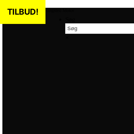
Spring til indholdet
TILBUD!
Ringsted Motor
Søg
×